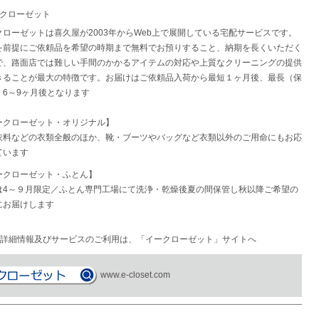
ークローゼット
クローゼットは喜久屋が2003年からWeb上で展開している宅配サービスです。
を前提にご依頼品を希望の時期まで無料でお預りすること、納期を長くいただく
で、路面店では難しい手間のかかるアイテムの対応や上質なクリーニングの提供
きることが最大の特徴です。お届けはご依頼品入荷から最短１ヶ月後、最長（保
）6～9ヶ月後となります
ークローゼット・オリジナル】
衣料などの衣類全般のほか、靴・ブーツやバッグなど衣類以外のご用命にもお応
ています
ークローゼット・ふとん】
は4～９月限定／ふとん専門工場にて洗浄・乾燥後夏の間保管し秋以降ご希望の
にお届けします
詳細情報及びサービスのご利用は、「イークローゼット」サイトへ
www.e-closet.com