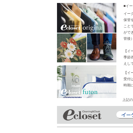
■イ
イー
保管
こと
がで
管後
【イ
季節
えし
【イ
受付
時期
上記の