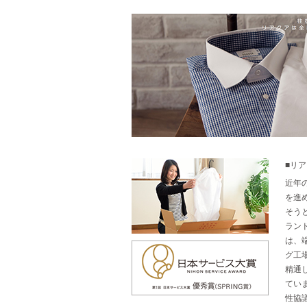
■リ
近年
を進
そう
ラン
は、
グ工
精通
てい
性協