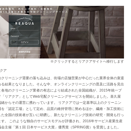
※クリックするとリアクアサイトへ移行します
アクア
のクリーニング需要の落ち込みは、街場の店舗営業が中心だった業界全体の衰退
める結果となりました。そんな中、オンラインクリーニングの普及に活路を見出
と各地のクリーニング業者の有志により結成された全国組織が、2015年統一ブ
ド「リアクア」としてWeb宅配クリーニングサービスを開始しました。喜久屋
端緒からその運営に携わっています。 リアクアでは一定基準以上のクリーニン
場を「認定工場」として定め、品質の維持管理に努めるほか、繊維・加工技術に
した全国の技術者が互いに研鑽し、新たなクリーニング技術の研究・開発も行っ
ます。 このような独自のサービスモデルが評価され、2016年サービス産業生産
議会主催「第１回 日本サービス大賞」優秀賞（SPRING賞）を受賞しました。